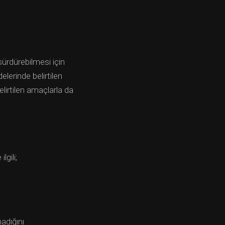
sürdürebilmesi için
lerinde belirtilen
lirtilen amaçlarla da
gili;
madığını