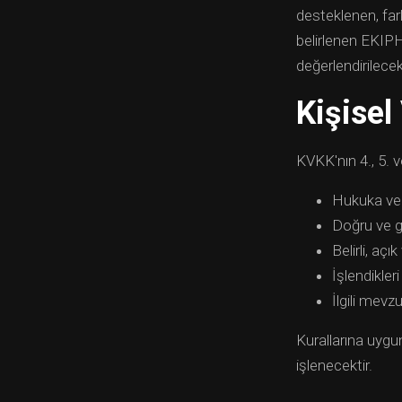
desteklenen, fark
belirlenen EKIPH
değerlendirilecekt
Kişisel
KVKK'nın 4., 5. ve
Hukuka ve 
Doğru ve g
Belirli, aç
İşlendikleri
İlgili mev
Kurallarına uygun
işlenecektir.