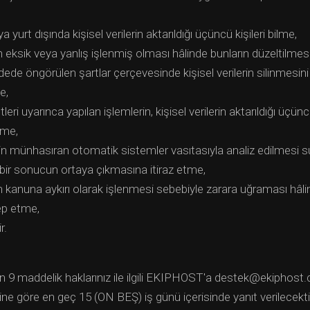
a yurt dışında kişisel verilerin aktarıldığı üçüncü kişileri bilme,
rin eksik veya yanlış işlenmiş olması hâlinde bunların düzeltilmes
de öngörülen şartlar çerçevesinde kişisel verilerin silinmesin
e,
ntleri uyarınca yapılan işlemlerin, kişisel verilerin aktarıldığı üçünc
eme,
rin münhasıran otomatik sistemler vasıtasıyla analiz edilmesi su
 bir sonucun ortaya çıkmasına itiraz etme,
rin kanuna aykırı olarak işlenmesi sebebiyle zarara uğraması hâli
lep etme,
r.
len 9 maddelik haklarınız ile ilgili EKIPHOST'a destek@ekiphos
iğine göre en geç 15 (ON BEŞ) iş günü içerisinde yanıt verilecekti