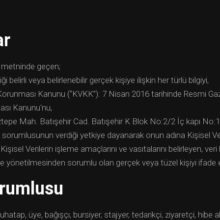
ar
 metninde geçen;
ği belirli veya belirlenebilir gerçek kişiye ilişkin her türlü bilgiyi,
n Korunması Kanunu (“KVKK”): 7 Nisan 2016 tarihinde Resmi Gaze
ması Kanunu'nu,
pe Mah. Batışehir Cad. Batışehir K Blok No:2/2 İç kapı No:11
i sorumlusunun verdiği yetkiye dayanarak onun adına Kişisel Veri
işisel Verilerin işleme amaçlarını ve vasıtalarını belirleyen, veri
 yönetilmesinden sorumlu olan gerçek veya tüzel kişiyi ifade 
orumlusu
tap, üye, bağışçı, bursiyer, stajyer, tedarikçi, ziyaretçi, hibe al