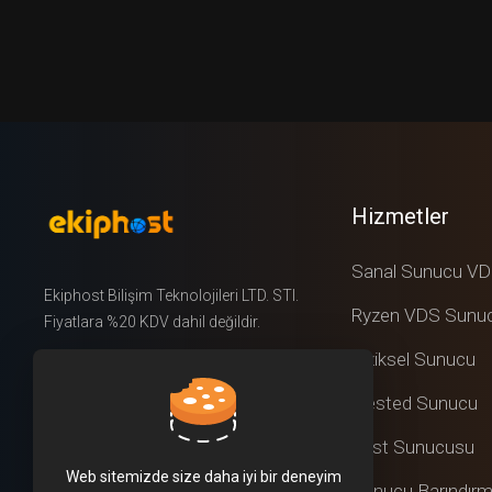
Hizmetler
Sanal Sunucu V
Ekiphost Bilişim Teknolojileri LTD. STI.
Ryzen VDS Sunu
Fiyatlara %20 KDV dahil değildir.
Fiziksel Sunucu
Twitter
Nested Sunucu
LinkedIn
Rust Sunucusu
Web sitemizde size daha iyi bir deneyim
Sunucu Barındır