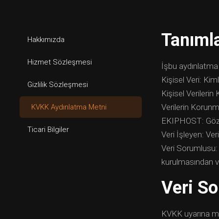
Tanıml
Hakkımızda
Hizmet Sözleşmesi
İşbu aydınlatma
Kişisel Veri: Kimli
Gizlilik Sözleşmesi
Kişisel Verileri
Verilerin Korun
KVKK Aydınlatma Metni
EKIPHOST: Gözte
Ticari Bilgiler
Veri İşleyen: Ver
Veri Sorumlusu: K
kurulmasından ve
Veri S
KVKK uyarına muha