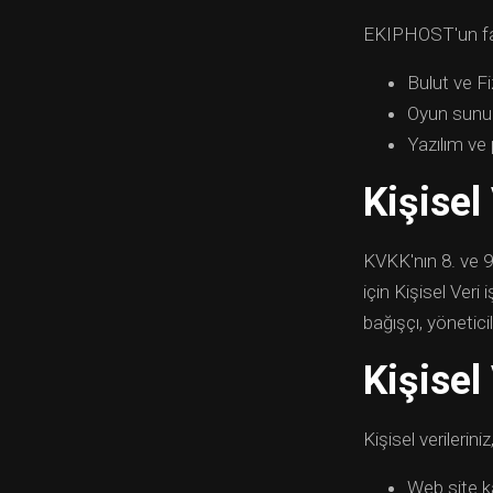
EKIPHOST'un faal
Bulut ve F
Oyun sunuc
Yazılım ve
Kişisel
KVKK'nın 8. ve 9
için Kişisel Veri
bağışçı, yönetici
Kişisel
Kişisel verileri
Web site k