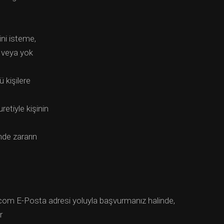
ini isteme,
i veya yok
ü kişilere
retiyle kişinin
nde zararın
t.com E-Posta adresi yoluyla başvurmanız halinde,
r