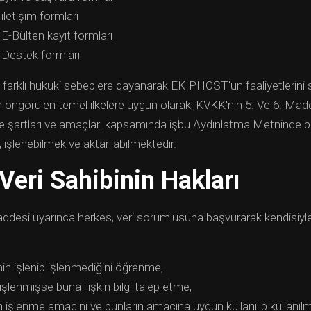
iletişim formları
E-Bülten kayıt formları
 Destek formları
ve farklı hukuki sebeplere dayanarak EKIPHOST'un faaliyetlerini 
öngörülen temel ilkelere uygun olarak, KVKK'nın 5. Ve 6. Madde
eme şartları ve amaçları kapsamında işbu Aydınlatma Metninde be
 işlenebilmek ve aktarılabilmektedir.
 Veri Sahibinin Hakları
desi uyarınca herkes, veri sorumlusuna başvurarak kendisiyle il
rinin işlenip işlenmediğini öğrenme,
i işlenmişse buna ilişkin bilgi talep etme,
rin işlenme amacını ve bunların amacına uygun kullanılıp kullanıl