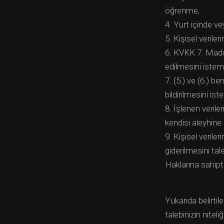
öğrenme,
4. Yurt içinde vey
5. Kişisel verile
6. KVKK 7. Madde
edilmesini istem
7. (5.) ve (6.) be
bildirilmesini ist
8. İşlenen verile
kendisi aleyhine
9. Kişisel verile
giderilmesini ta
Haklarına sahipti
Yukarıda belirti
talebinizin nitel